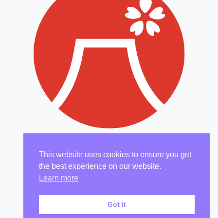
Nigiri Sushi Neu-Isenburg
This website uses cookies to ensure you get
the best experience on our website.
Impressum
|
AGB
|
Datenschutzerklärung
Learn more
Copyright © Nigiri Sushi 2025
Got it