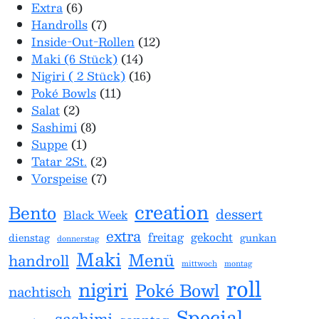
6 Produkte
Extra
6
7 Produkte
Handrolls
7
12 Produkte
Inside-Out-Rollen
12
14 Produkte
Maki (6 Stück)
14
16 Produkte
Nigiri ( 2 Stück)
16
11 Produkte
Poké Bowls
11
2 Produkte
Salat
2
8 Produkte
Sashimi
8
1 Produkt
Suppe
1
2 Produkte
Tatar 2St.
2
7 Produkte
Vorspeise
7
creation
Bento
dessert
Black Week
extra
freitag
gekocht
dienstag
gunkan
donnerstag
Maki
Menü
handroll
mittwoch
montag
roll
nigiri
Poké Bowl
nachtisch
Special
sashimi